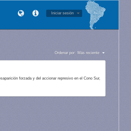
Iniciar sesión
Ordenar por:
Más reciente
aparición forzada y del accionar represivo en el Cono Sur,