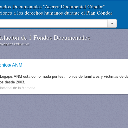
Fondos Documentales “Acervo Documental Cóndor”
aciones a los derechos humanos durante el Plan Cóndor
elación de 1 Fondos Documentales
scripción archivística
onios/ ANM
 Legajos ANM está conformada por testimonios de familiares y víctimas de des
dos desde 2003.
Nacional de la Memoria