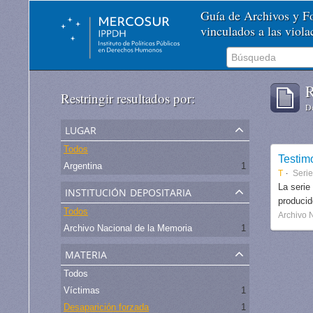
Guía de Archivos y 
vinculados a las viol
R
Restringir resultados por:
De
lugar
Todos
Testim
Argentina
1
T
Serie
institución depositaria
La serie
produci
Todos
Archivo 
Archivo Nacional de la Memoria
1
materia
Todos
Víctimas
1
Desaparición forzada
1