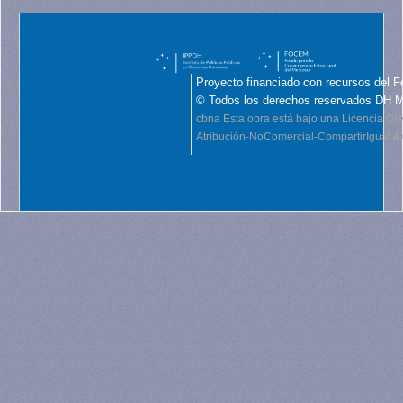
Proyecto financiado con recursos del F
© Todos los derechos reservados DH 
cbna
Esta obra está bajo una Licencia C
Atribución-NoComercial-CompartirIgual 4.0