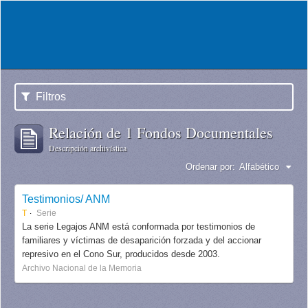
Filtros
Relación de 1 Fondos Documentales
Descripción archivística
Ordenar por:
Alfabético
Testimonios/ ANM
T
Serie
La serie Legajos ANM está conformada por testimonios de
familiares y víctimas de desaparición forzada y del accionar
represivo en el Cono Sur, producidos desde 2003.
Archivo Nacional de la Memoria