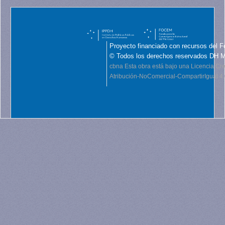
Proyecto financiado con recursos del F
© Todos los derechos reservados DH 
cbna
Esta obra está bajo una Licencia C
Atribución-NoComercial-CompartirIgual 4.0