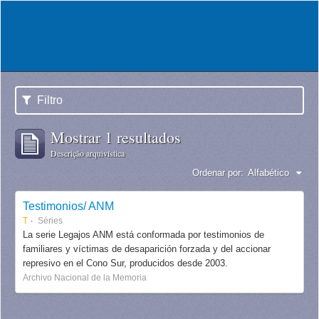
Filtro
Mostrar 1 resultados
Descrição arquivística
Ordenar por:
Alfabético
Testimonios/ ANM
T
Séries
La serie Legajos ANM está conformada por testimonios de
familiares y víctimas de desaparición forzada y del accionar
represivo en el Cono Sur, producidos desde 2003.
Archivo Nacional de la Memoria