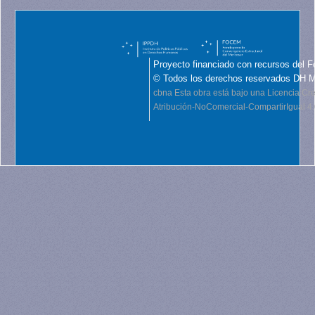
Proyecto financiado con recursos del F
© Todos los derechos reservados DH 
cbna
Esta obra está bajo una Licencia C
Atribución-NoComercial-CompartirIgual 4.0