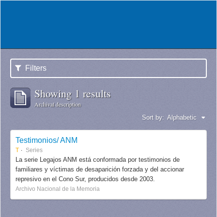
Filters
Showing 1 results
Archival description
Sort by:
Alphabetic
Testimonios/ ANM
T
Series
La serie Legajos ANM está conformada por testimonios de
familiares y víctimas de desaparición forzada y del accionar
represivo en el Cono Sur, producidos desde 2003.
Archivo Nacional de la Memoria