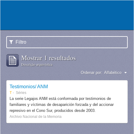
Filtro
Mostrar 1 resultados
Descrição arquivística
Ordenar por:
Alfabético
Testimonios/ ANM
T
Séries
La serie Legajos ANM está conformada por testimonios de
familiares y víctimas de desaparición forzada y del accionar
represivo en el Cono Sur, producidos desde 2003.
Archivo Nacional de la Memoria