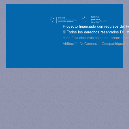
Proyecto financiado con recursos del F
© Todos los derechos reservados DH 
cbna
Esta obra está bajo una Licencia C
Atribución-NoComercial-CompartirIgual 4.0