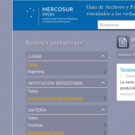
Guía de Archivos y 
vinculados a las viol
R
Restringir resultados por:
De
lugar
Archivo 
Todos
Testim
Argentina
1
T
Serie
institución depositaria
La serie
produci
Todos
Archivo 
Archivo Nacional de la Memoria
1
materia
Todos
Víctimas
1
Desaparición forzada
1