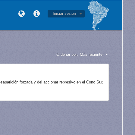
Iniciar sesión
Ordenar por:
Más reciente
aparición forzada y del accionar represivo en el Cono Sur,