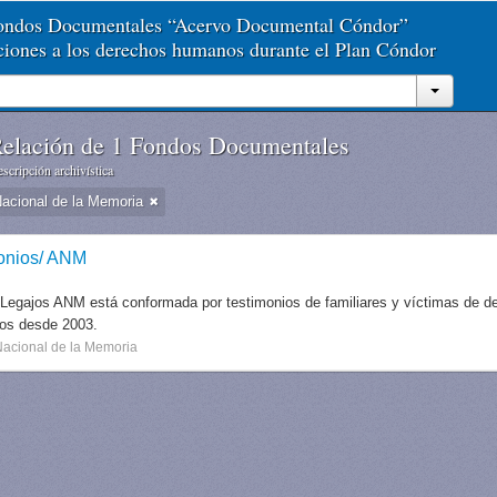
Fondos Documentales “Acervo Documental Cóndor”
aciones a los derechos humanos durante el Plan Cóndor
elación de 1 Fondos Documentales
scripción archivística
Nacional de la Memoria
onios/ ANM
 Legajos ANM está conformada por testimonios de familiares y víctimas de des
dos desde 2003.
Nacional de la Memoria