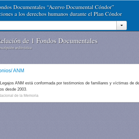
Fondos Documentales “Acervo Documental Cóndor”
aciones a los derechos humanos durante el Plan Cóndor
elación de 1 Fondos Documentales
scripción archivística
onios/ ANM
 Legajos ANM está conformada por testimonios de familiares y víctimas de des
dos desde 2003.
Nacional de la Memoria