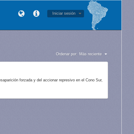
Iniciar sesión
Ordenar por:
Más reciente
aparición forzada y del accionar represivo en el Cono Sur,