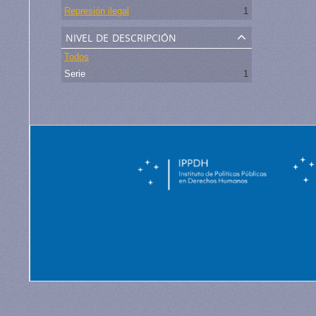
Represión ilegal
1
nivel de descripción
Todos
Serie
1