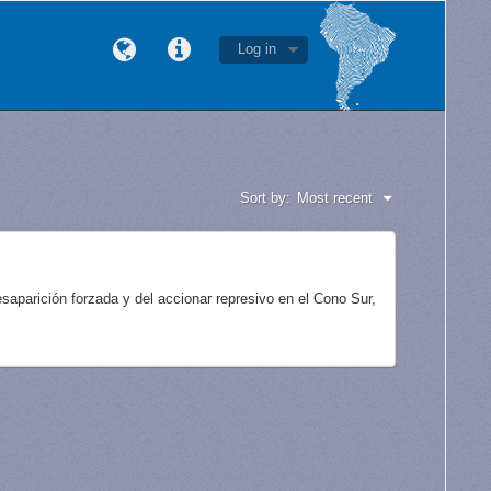
Log in
Sort by:
Most recent
aparición forzada y del accionar represivo en el Cono Sur,