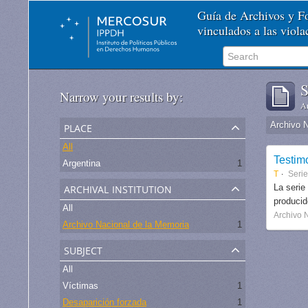
Guía de Archivos y 
vinculados a las viol
S
Narrow your results by:
Ar
place
Archivo 
All
Testim
Argentina
1
T
Seri
archival institution
La serie
produci
All
Archivo 
Archivo Nacional de la Memoria
1
subject
All
Víctimas
1
Desaparición forzada
1