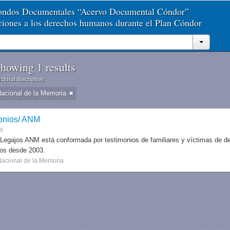
Fondos Documentales “Acervo Documental Cóndor”
aciones a los derechos humanos durante el Plan Cóndor
howing 1 results
chival description
Nacional de la Memoria
onios/ ANM
es
 Legajos ANM está conformada por testimonios de familiares y víctimas de des
dos desde 2003.
Nacional de la Memoria