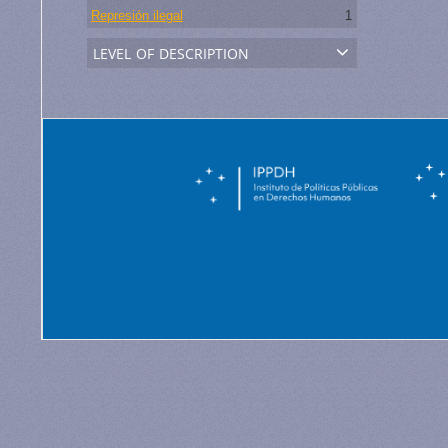
Represión ilegal
1
level of description