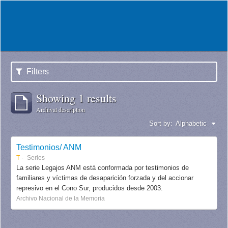
Filters
Showing 1 results
Archival description
Sort by:
Alphabetic
Testimonios/ ANM
T
Series
La serie Legajos ANM está conformada por testimonios de
familiares y víctimas de desaparición forzada y del accionar
represivo en el Cono Sur, producidos desde 2003.
Archivo Nacional de la Memoria