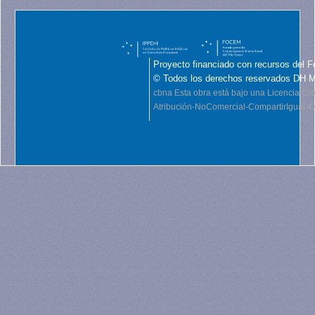
Proyecto financiado con recursos del F
© Todos los derechos reservados DH 
cbna
Esta obra está bajo una Licencia C
Atribución-NoComercial-CompartirIgual 4.0