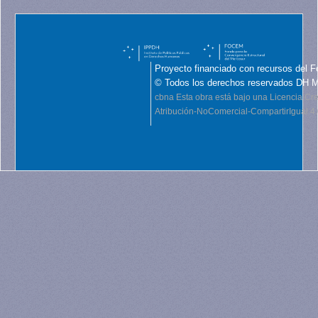
Proyecto financiado con recursos del F
© Todos los derechos reservados DH 
cbna
Esta obra está bajo una Licencia C
Atribución-NoComercial-CompartirIgual 4.0