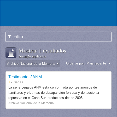
Filtro
Mostrar 1 resultados
Descrição arquivística
Ordenar por:
Mais recente
Archivo Nacional de la Memoria
Testimonios/ ANM
T
Séries
La serie Legajos ANM está conformada por testimonios de
familiares y víctimas de desaparición forzada y del accionar
represivo en el Cono Sur, producidos desde 2003.
Archivo Nacional de la Memoria