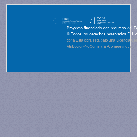
Proyecto financiado con recursos del F
© Todos los derechos reservados DH 
cbna
Esta obra está bajo una Licencia C
Atribución-NoComercial-CompartirIgual 4.0