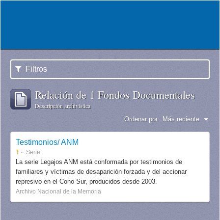
Filtros
Relación de 1 Fondos Documentales
Descripción archivística
Ordenar por:
Más reciente
Testimonios/ ANM
T
Serie
La serie Legajos ANM está conformada por testimonios de
familiares y víctimas de desaparición forzada y del accionar
represivo en el Cono Sur, producidos desde 2003.
Archivo Nacional de la Memoria