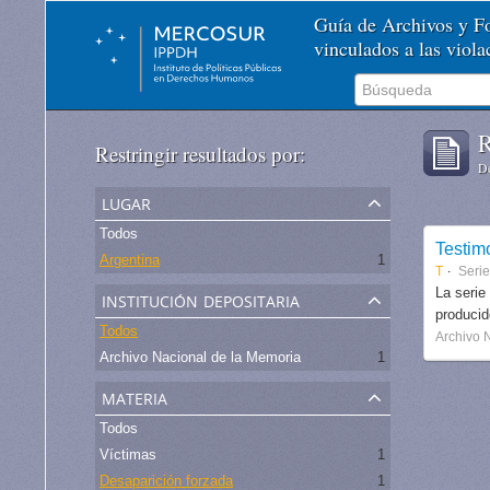
Guía de Archivos y 
vinculados a las viol
R
Restringir resultados por:
De
lugar
Todos
Testim
Argentina
1
T
Serie
institución depositaria
La serie
produci
Todos
Archivo 
Archivo Nacional de la Memoria
1
materia
Todos
Víctimas
1
Desaparición forzada
1