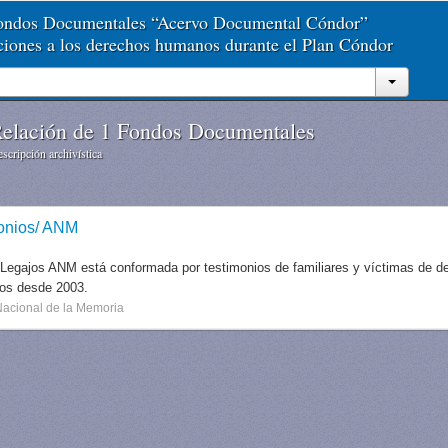
Fondos Documentales “Acervo Documental Cóndor”
aciones a los derechos humanos durante el Plan Cóndor
elación de 1 Fondos Documentales
scripción archivística
onios/ ANM
 Legajos ANM está conformada por testimonios de familiares y víctimas de des
dos desde 2003.
Nacional de la Memoria