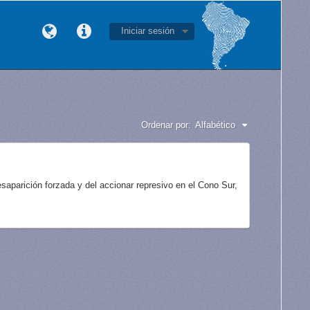
Iniciar sesión
Ordenar por:
Alfabético
aparición forzada y del accionar represivo en el Cono Sur,