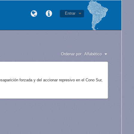
Entrar
Ordenar por:
Alfabético
aparición forzada y del accionar represivo en el Cono Sur,