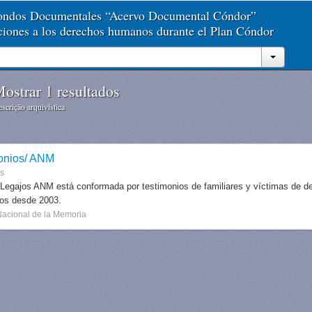
Fondos Documentales “Acervo Documental Cóndor”
aciones a los derechos humanos durante el Plan Cóndor
ostrar 1 resultados
scrição arquivística
onios/ ANM
es
 Legajos ANM está conformada por testimonios de familiares y víctimas de des
dos desde 2003.
Nacional de la Memoria