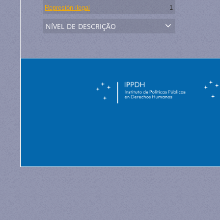
Represión ilegal
1
nível de descrição