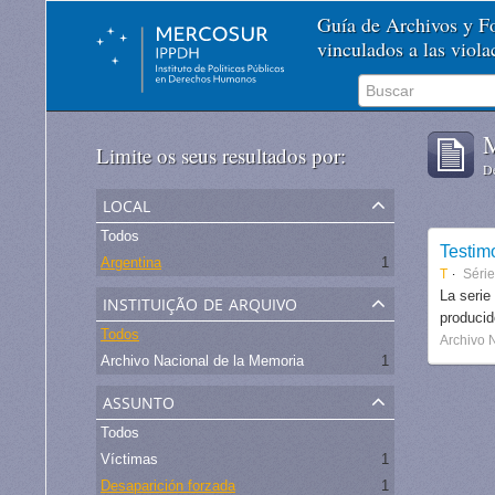
Guía de Archivos y 
vinculados a las viol
M
Limite os seus resultados por:
De
local
Todos
Testim
Argentina
1
T
Séri
instituição de arquivo
La serie
produci
Todos
Archivo 
Archivo Nacional de la Memoria
1
assunto
Todos
Víctimas
1
Desaparición forzada
1