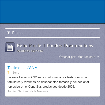
Filtros
Relación de 1 Fondos Documentales
Descripción archivística
Ordenar por:
Más reciente
Testimonios/ ANM
T
Serie
La serie Legajos ANM está conformada por testimonios de
familiares y víctimas de desaparición forzada y del accionar
represivo en el Cono Sur, producidos desde 2003.
Archivo Nacional de la Memoria