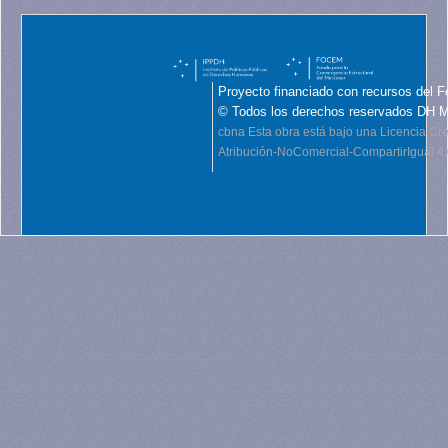
Proyecto financiado con recursos del F
© Todos los derechos reservados DH 
cbna
Esta obra está bajo una Licencia C
Atribución-NoComercial-CompartirIgual 4.0