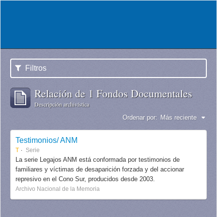
Filtros
Relación de 1 Fondos Documentales
Descripción archivística
Ordenar por:
Más reciente
Testimonios/ ANM
T
Serie
La serie Legajos ANM está conformada por testimonios de
familiares y víctimas de desaparición forzada y del accionar
represivo en el Cono Sur, producidos desde 2003.
Archivo Nacional de la Memoria