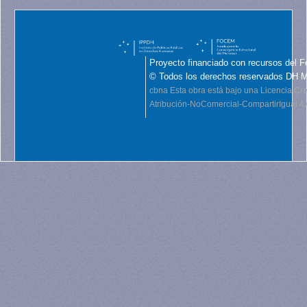
Proyecto financiado con recursos del F
© Todos los derechos reservados DH 
cbna
Esta obra está bajo una Licencia C
Atribución-NoComercial-CompartirIgual 4.0