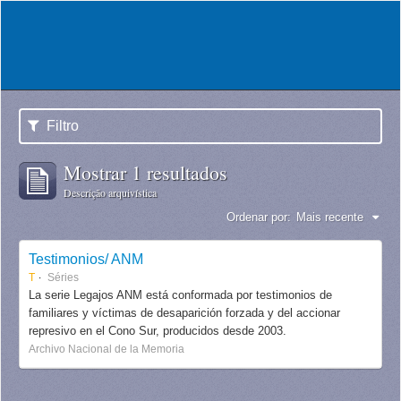
Filtro
Mostrar 1 resultados
Descrição arquivística
Ordenar por:
Mais recente
Testimonios/ ANM
T
Séries
La serie Legajos ANM está conformada por testimonios de
familiares y víctimas de desaparición forzada y del accionar
represivo en el Cono Sur, producidos desde 2003.
Archivo Nacional de la Memoria