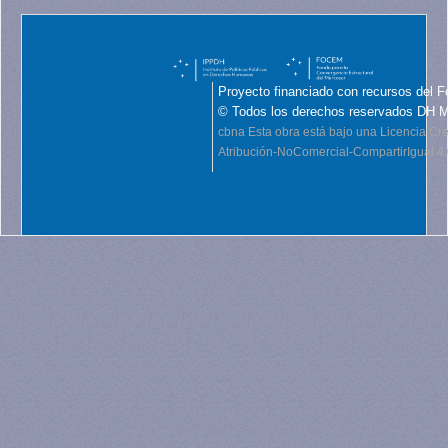
Proyecto financiado con recursos del F
© Todos los derechos reservados DH 
cbna
Esta obra está bajo una Licencia C
Atribución-NoComercial-CompartirIgual 4.0