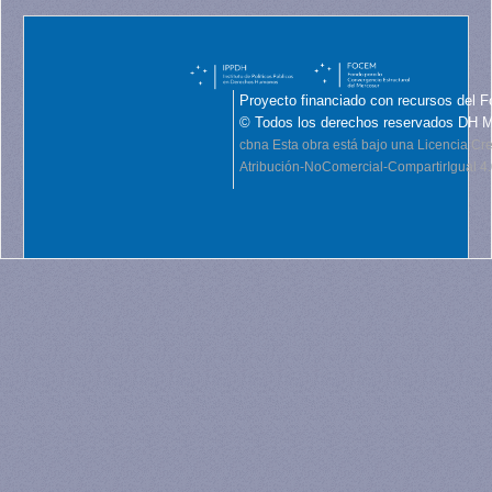
Proyecto financiado con recursos del F
© Todos los derechos reservados DH 
cbna
Esta obra está bajo una Licencia C
Atribución-NoComercial-CompartirIgual 4.0