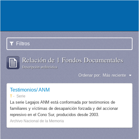
Filtros
Relación de 1 Fondos Documentales
Descripción archivística
Ordenar por:
Más reciente
Testimonios/ ANM
T
Serie
La serie Legajos ANM está conformada por testimonios de
familiares y víctimas de desaparición forzada y del accionar
represivo en el Cono Sur, producidos desde 2003.
Archivo Nacional de la Memoria