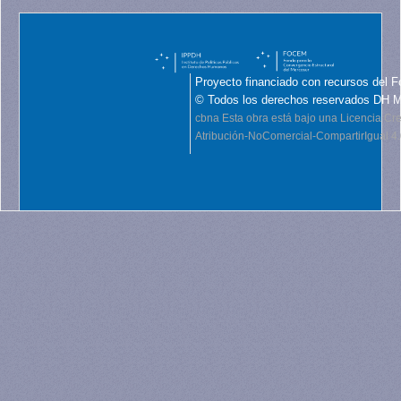
Proyecto financiado con recursos del F
© Todos los derechos reservados DH 
cbna
Esta obra está bajo una Licencia C
Atribución-NoComercial-CompartirIgual 4.0