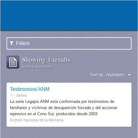
Filters
Showing 1 results
Archival description
Sort by:
Alphabetic
Testimonios/ ANM
T
Series
La serie Legajos ANM está conformada por testimonios de
familiares y víctimas de desaparición forzada y del accionar
represivo en el Cono Sur, producidos desde 2003.
Archivo Nacional de la Memoria