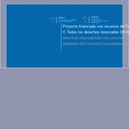
Proyecto financiado con recursos del F
© Todos los derechos reservados DH 
cbna
Esta obra está bajo una Licencia C
Atribución-NoComercial-CompartirIgual 4.0