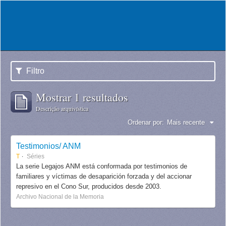
Filtro
Mostrar 1 resultados
Descrição arquivística
Ordenar por:
Mais recente
Testimonios/ ANM
T
Séries
La serie Legajos ANM está conformada por testimonios de
familiares y víctimas de desaparición forzada y del accionar
represivo en el Cono Sur, producidos desde 2003.
Archivo Nacional de la Memoria