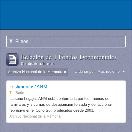
Filtros
Relación de 1 Fondos Documentales
Descripción archivística
Ordenar por:
Más reciente
Archivo Nacional de la Memoria
Testimonios/ ANM
T
Serie
La serie Legajos ANM está conformada por testimonios de
familiares y víctimas de desaparición forzada y del accionar
represivo en el Cono Sur, producidos desde 2003.
Archivo Nacional de la Memoria