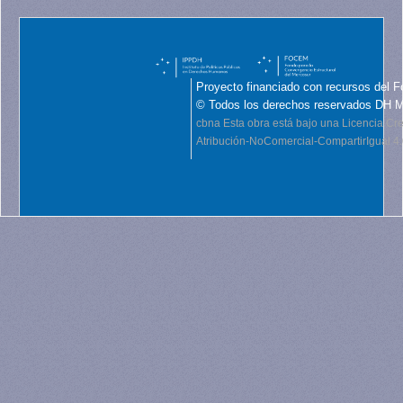
Proyecto financiado con recursos del F
© Todos los derechos reservados DH 
cbna
Esta obra está bajo una Licencia C
Atribución-NoComercial-CompartirIgual 4.0