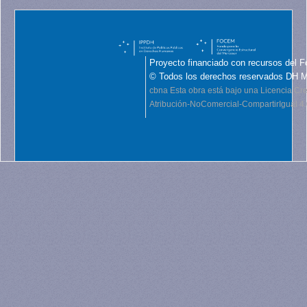
Proyecto financiado con recursos del F
© Todos los derechos reservados DH 
cbna
Esta obra está bajo una Licencia C
Atribución-NoComercial-CompartirIgual 4.0