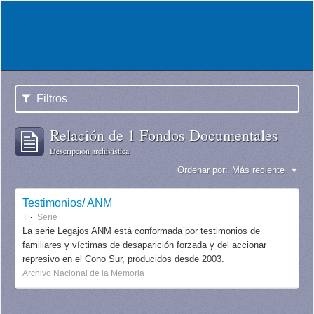
Filtros
Relación de 1 Fondos Documentales
Descripción archivística
Ordenar por:
Más reciente
Testimonios/ ANM
T
Serie
La serie Legajos ANM está conformada por testimonios de
familiares y víctimas de desaparición forzada y del accionar
represivo en el Cono Sur, producidos desde 2003.
Archivo Nacional de la Memoria