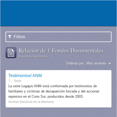
Filtros
Relación de 1 Fondos Documentales
Descripción archivística
Ordenar por:
Más reciente
Testimonios/ ANM
T
Serie
La serie Legajos ANM está conformada por testimonios de
familiares y víctimas de desaparición forzada y del accionar
represivo en el Cono Sur, producidos desde 2003.
Archivo Nacional de la Memoria