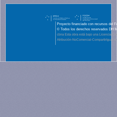
Proyecto financiado con recursos del F
© Todos los derechos reservados DH 
cbna
Esta obra está bajo una Licencia C
Atribución-NoComercial-CompartirIgual 4.0