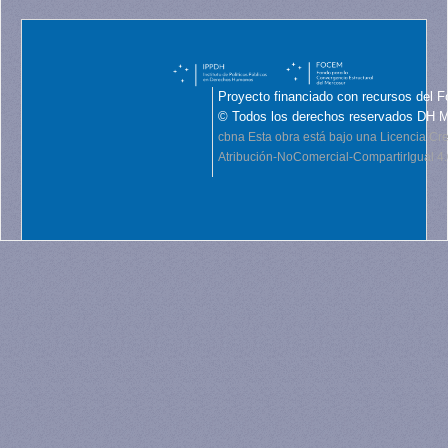
Proyecto financiado con recursos del F
© Todos los derechos reservados DH 
cbna
Esta obra está bajo una Licencia C
Atribución-NoComercial-CompartirIgual 4.0