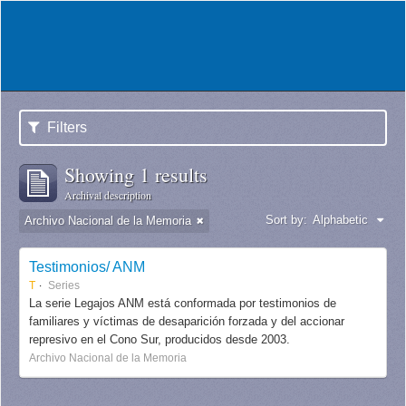
Filters
Showing 1 results
Archival description
Sort by:
Alphabetic
Archivo Nacional de la Memoria
Testimonios/ ANM
T
Series
La serie Legajos ANM está conformada por testimonios de
familiares y víctimas de desaparición forzada y del accionar
represivo en el Cono Sur, producidos desde 2003.
Archivo Nacional de la Memoria