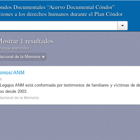
Fondos Documentales “Acervo Documental Cóndor”
aciones a los derechos humanos durante el Plan Cóndor
ostrar 1 resultados
scrição arquivística
Nacional de la Memoria
onios/ ANM
es
 Legajos ANM está conformada por testimonios de familiares y víctimas de des
dos desde 2003.
Nacional de la Memoria