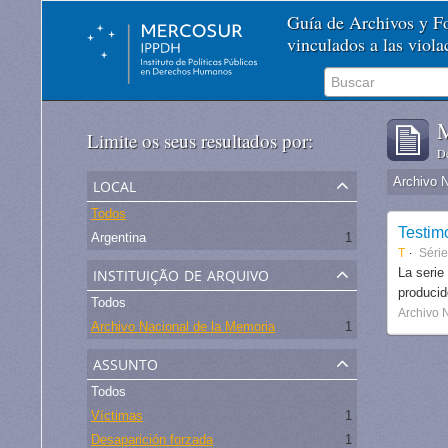
Guía de Archivos y 
vinculados a las viol
M
Limite os seus resultados por:
De
local
Archivo 
Todos
Testim
Argentina
1
T
Séri
instituição de arquivo
La serie
produci
Todos
Archivo 
Archivo Nacional de la Memoria
1
assunto
Todos
Víctimas
1
Desaparición forzada
1