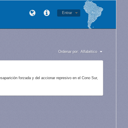
Entrar
Ordenar por:
Alfabético
aparición forzada y del accionar represivo en el Cono Sur,