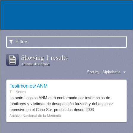
Filters
Showing 1 results
Archival description
Sort by:
Alphabetic
Testimonios/ ANM
T
Series
La serie Legajos ANM está conformada por testimonios de
familiares y víctimas de desaparición forzada y del accionar
represivo en el Cono Sur, producidos desde 2003.
Archivo Nacional de la Memoria