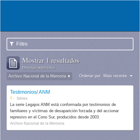
Filtro
Mostrar 1 resultados
Descrição arquivística
Ordenar por:
Mais recente
Archivo Nacional de la Memoria
Testimonios/ ANM
T
Séries
La serie Legajos ANM está conformada por testimonios de
familiares y víctimas de desaparición forzada y del accionar
represivo en el Cono Sur, producidos desde 2003.
Archivo Nacional de la Memoria