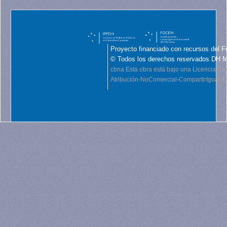
Proyecto financiado con recursos del F
© Todos los derechos reservados DH 
cbna
Esta obra está bajo una Licencia C
Atribución-NoComercial-CompartirIgual 4.0