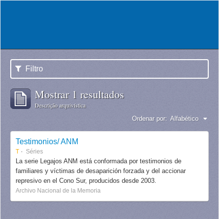
Filtro
Mostrar 1 resultados
Descrição arquivística
Ordenar por:
Alfabético
Testimonios/ ANM
T
Séries
La serie Legajos ANM está conformada por testimonios de
familiares y víctimas de desaparición forzada y del accionar
represivo en el Cono Sur, producidos desde 2003.
Archivo Nacional de la Memoria