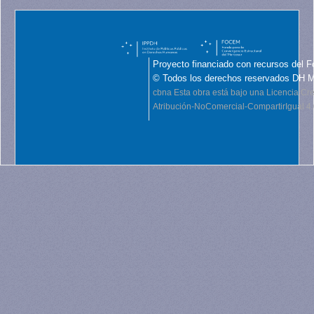
Proyecto financiado con recursos del F
© Todos los derechos reservados DH 
cbna
Esta obra está bajo una Licencia C
Atribución-NoComercial-CompartirIgual 4.0