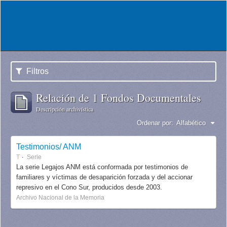
Filtros
Relación de 1 Fondos Documentales
Descripción archivística
Ordenar por:
Alfabético
Testimonios/ ANM
T
Serie
La serie Legajos ANM está conformada por testimonios de
familiares y víctimas de desaparición forzada y del accionar
represivo en el Cono Sur, producidos desde 2003.
Archivo Nacional de la Memoria