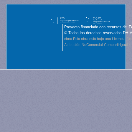
Proyecto financiado con recursos del F
© Todos los derechos reservados DH 
cbna
Esta obra está bajo una Licencia C
Atribución-NoComercial-CompartirIgual 4.0