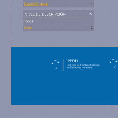
Represión ilegal
1
nivel de descripción
Todos
Serie
1