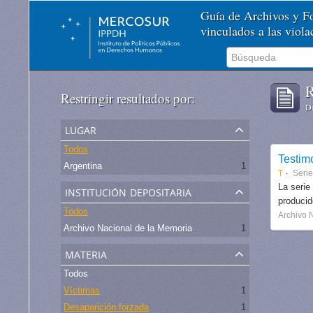
Guía de Archivos y 
vinculados a las viol
R
Restringir resultados por:
De
lugar
Todos
Testim
Argentina
1
T
Serie
institución depositaria
La serie
produci
Todos
Archivo 
Archivo Nacional de la Memoria
1
materia
Todos
Víctimas
1
Desaparición forzada
1