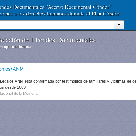
Fondos Documentales “Acervo Documental Cóndor”
aciones a los derechos humanos durante el Plan Cóndor
elación de 1 Fondos Documentales
scripción archivística
onios/ ANM
 Legajos ANM está conformada por testimonios de familiares y víctimas de des
dos desde 2003.
Nacional de la Memoria