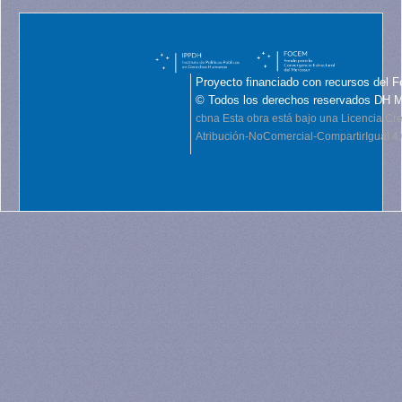
Proyecto financiado con recursos del F
© Todos los derechos reservados DH 
cbna
Esta obra está bajo una Licencia C
Atribución-NoComercial-CompartirIgual 4.0