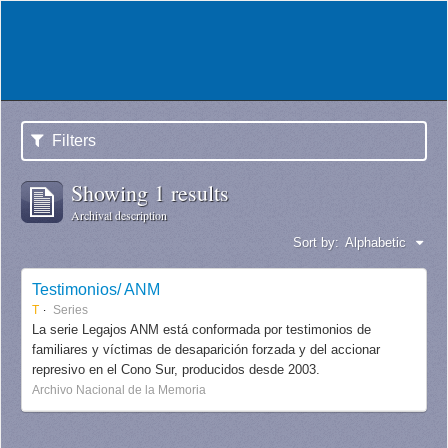
Filters
Showing 1 results
Archival description
Sort by:
Alphabetic
Testimonios/ ANM
T
Series
La serie Legajos ANM está conformada por testimonios de
familiares y víctimas de desaparición forzada y del accionar
represivo en el Cono Sur, producidos desde 2003.
Archivo Nacional de la Memoria