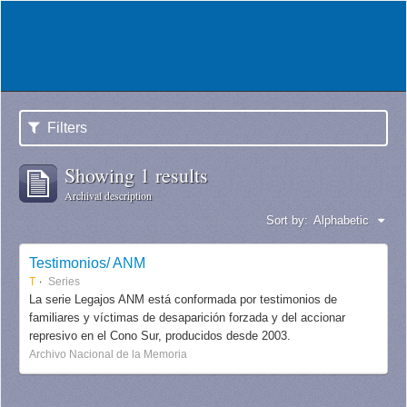
Filters
Showing 1 results
Archival description
Sort by:
Alphabetic
Testimonios/ ANM
T
Series
La serie Legajos ANM está conformada por testimonios de
familiares y víctimas de desaparición forzada y del accionar
represivo en el Cono Sur, producidos desde 2003.
Archivo Nacional de la Memoria