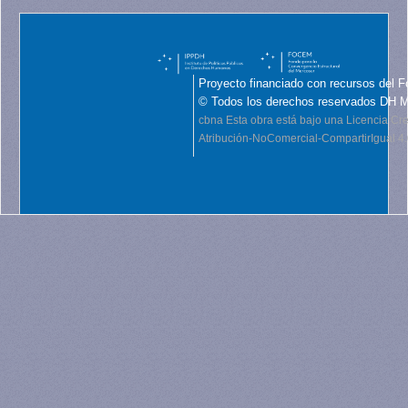
Proyecto financiado con recursos del F
© Todos los derechos reservados DH 
cbna
Esta obra está bajo una Licencia C
Atribución-NoComercial-CompartirIgual 4.0