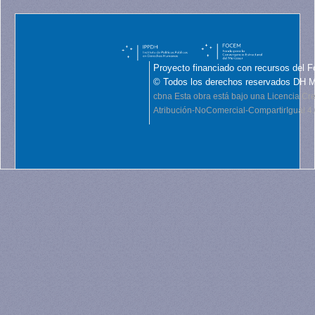
Proyecto financiado con recursos del F
© Todos los derechos reservados DH 
cbna
Esta obra está bajo una Licencia C
Atribución-NoComercial-CompartirIgual 4.0