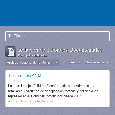
Filtros
Relación de 1 Fondos Documentales
Descripción archivística
Ordenar por:
Más reciente
Archivo Nacional de la Memoria
Testimonios/ ANM
T
Serie
La serie Legajos ANM está conformada por testimonios de
familiares y víctimas de desaparición forzada y del accionar
represivo en el Cono Sur, producidos desde 2003.
Archivo Nacional de la Memoria