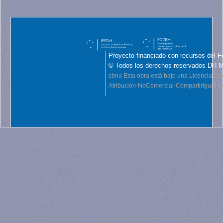
Proyecto financiado con recursos del F
© Todos los derechos reservados DH 
cbna
Esta obra está bajo una Licencia C
Atribución-NoComercial-CompartirIgual 4.0