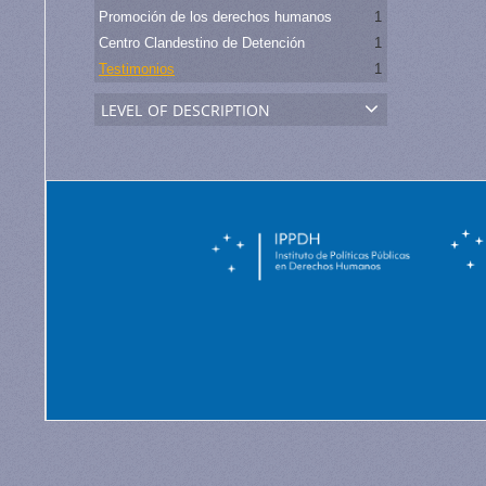
Promoción de los derechos humanos
1
Centro Clandestino de Detención
1
Testimonios
1
level of description