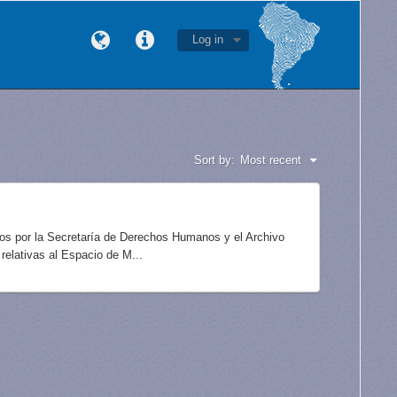
Log in
Sort by:
Most recent
idos por la Secretaría de Derechos Humanos y el Archivo
elativas al Espacio de M...