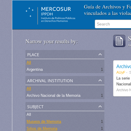
Guía de Archivos y 
vinculados a las viol
S
Narrow your results by:
Ar
place
All
Archiv
Argentina
1
AUyF
S
archival institution
La serie
Nacional
All
Archivo 
Archivo Nacional de la Memoria
1
subject
All
Museos de Memoria
1
Sitios de Memoria
1