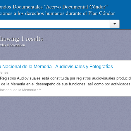
Fondos Documentales “Acervo Documental Cóndor”
aciones a los derechos humanos durante el Plan Cóndor
howing 1 results
chival description
o Nacional de la Memoria - Audiovisuales y Fotografías
eries
 Registros Audiovisuales está constituida por registros audiovisuales produc
 de la Memoria en el desempeño de sus funciones, así como por actividades r
Nacional de la Memoria ***