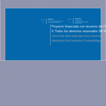
Proyecto financiado con recursos del F
© Todos los derechos reservados DH 
cbna
Esta obra está bajo una Licencia C
Atribución-NoComercial-CompartirIgual 4.0