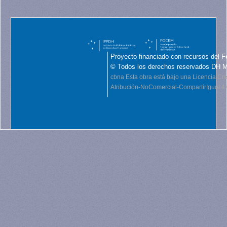
Proyecto financiado con recursos del F
© Todos los derechos reservados DH 
cbna
Esta obra está bajo una Licencia C
Atribución-NoComercial-CompartirIgual 4.0