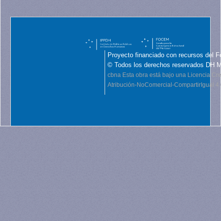
Proyecto financiado con recursos del F
© Todos los derechos reservados DH 
cbna
Esta obra está bajo una Licencia C
Atribución-NoComercial-CompartirIgual 4.0