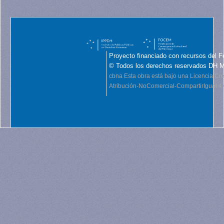
Proyecto financiado con recursos del F
© Todos los derechos reservados DH 
cbna
Esta obra está bajo una Licencia C
Atribución-NoComercial-CompartirIgual 4.0