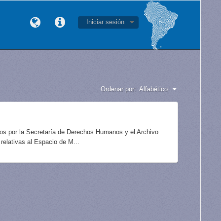
Iniciar sesión
Ordenar por:
Alfabético
idos por la Secretaría de Derechos Humanos y el Archivo
elativas al Espacio de M...