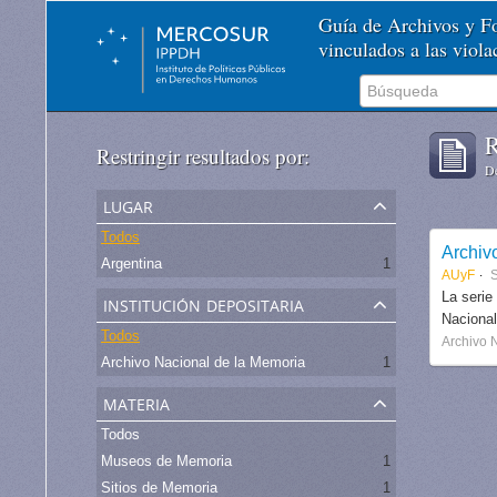
Guía de Archivos y 
vinculados a las viol
R
Restringir resultados por:
De
lugar
Todos
Archiv
Argentina
1
AUyF
S
institución depositaria
La serie
Nacional
Todos
Archivo 
Archivo Nacional de la Memoria
1
materia
Todos
Museos de Memoria
1
Sitios de Memoria
1