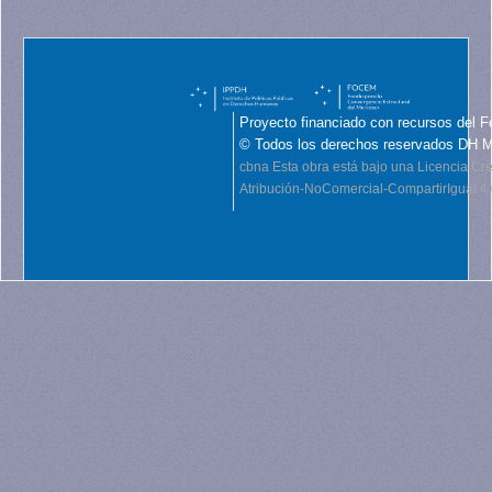
Proyecto financiado con recursos del F
© Todos los derechos reservados DH 
cbna
Esta obra está bajo una Licencia C
Atribución-NoComercial-CompartirIgual 4.0