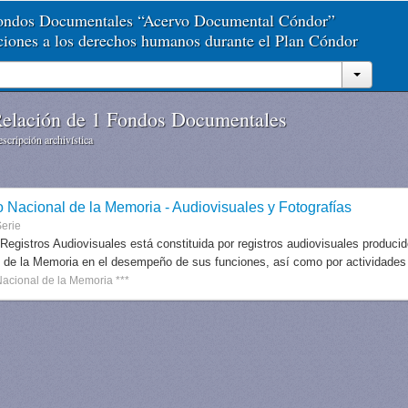
Fondos Documentales “Acervo Documental Cóndor”
aciones a los derechos humanos durante el Plan Cóndor
elación de 1 Fondos Documentales
scripción archivística
o Nacional de la Memoria - Audiovisuales y Fotografías
erie
 Registros Audiovisuales está constituida por registros audiovisuales produc
 de la Memoria en el desempeño de sus funciones, así como por actividades r
Nacional de la Memoria ***