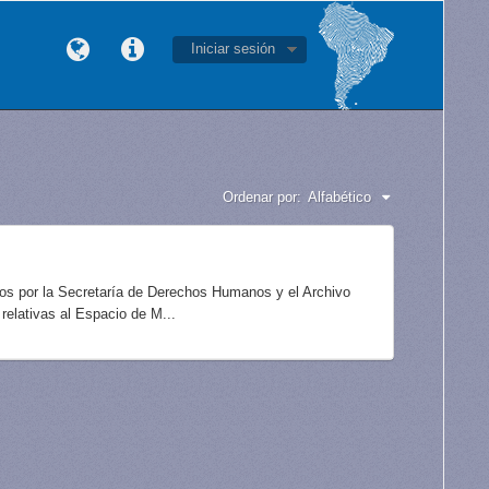
Iniciar sesión
Ordenar por:
Alfabético
idos por la Secretaría de Derechos Humanos y el Archivo
elativas al Espacio de M...