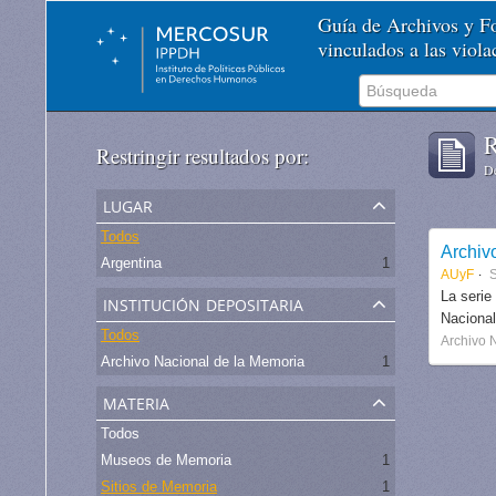
Guía de Archivos y 
vinculados a las viol
R
Restringir resultados por:
De
lugar
Todos
Archiv
Argentina
1
AUyF
S
institución depositaria
La serie
Nacional
Todos
Archivo 
Archivo Nacional de la Memoria
1
materia
Todos
Museos de Memoria
1
Sitios de Memoria
1