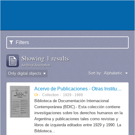
Filters
Showing 1 results
Archival description
Sort by:
Alphabetic
Only digital objects
Acervo de Publicaciones - Otras Instituciones
OI
Collection
1929 - 1989
Biblioteca de Documentación Internacional
Contemporánea (BDIC).- Esta colección contiene
investigaciones sobre los derechos humanos en la
Argentina y publicaciones tales como revistas y
libros de izquierda editados entre 1929 y 1990. La
Biblioteca...