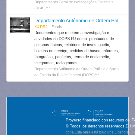
Departamento Geral de Investigações Especiais
(DGIE)***
Departamento Autônomo de Ordem Política e Social do Estado do Rio de Janeiro
XX DRJ
Fonds
Documentos que refletem a investigação e
atividades do DOPS-RJ como: prontuários de
pessoas físicas, relatórios de investigação,
boletins de serviço, pedidos de busca, informes,
fotografias, panfletos, termo de declaração,
telegramas, radiogramas ...
Departamento Autônomo de Ordem Política e Social
do Estado do Rio de Janeiro (DOPS)***
Proyecto financiado con recursos del F
© Todos los derechos reservados DH 
cbna
Esta obra está bajo una Licencia C