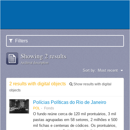
Filters
Showing 2 results
Archival description
Sort by:
Most recent
2 results with digital objects
Show results with digital
objects
Polícias Políticas do Rio de Janeiro
POL
Fonds
O fundo reúne cerca de 120 mil prontuários, 3 mil
pastas agrupadas em 58 setores, 2 milhões e 500
mil fichas e centenas de códices. Os prontuários,