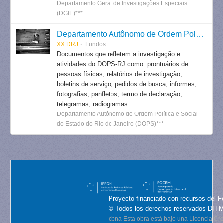
Departamento Geral de Investigações Especiais
(DGIE)***
Departamento Autônomo de Ordem Política e Social do Estado do Rio de Janeiro
XX DRJ
Fundos
Documentos que refletem a investigação e
atividades do DOPS-RJ como: prontuários de
pessoas físicas, relatórios de investigação,
boletins de serviço, pedidos de busca, informes,
fotografias, panfletos, termo de declaração,
telegramas, radiogramas ...
Departamento Autônomo de Ordem Política e Social
do Estado do Rio de Janeiro (DOPS)***
Proyecto financiado con recursos del F
© Todos los derechos reservados DH 
cbna
Esta obra está bajo una Licencia C