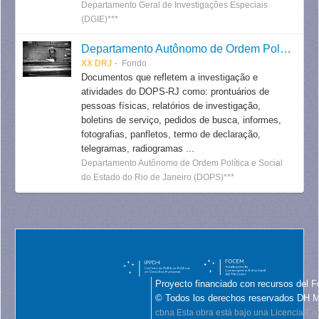
Departamento Geral de Investigações Especiais
(DGIE)***
Departamento Autônomo de Ordem Política e Social do Estado do Rio de Janeiro
XX DRJ
Fondo
Documentos que refletem a investigação e
atividades do DOPS-RJ como: prontuários de
pessoas físicas, relatórios de investigação,
boletins de serviço, pedidos de busca, informes,
fotografias, panfletos, termo de declaração,
telegramas, radiogramas ...
Departamento Autônomo de Ordem Política e Social
do Estado do Rio de Janeiro (DOPS)***
Proyecto financiado con recursos del F
© Todos los derechos reservados DH 
cbna
Esta obra está bajo una Licencia C