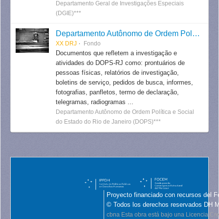
Departamento Geral de Investigações Especiais
(DGIE)***
Departamento Autônomo de Ordem Política e Social do Estado do Rio de Janeiro
XX DRJ
Fondo
Documentos que refletem a investigação e
atividades do DOPS-RJ como: prontuários de
pessoas físicas, relatórios de investigação,
boletins de serviço, pedidos de busca, informes,
fotografias, panfletos, termo de declaração,
telegramas, radiogramas ...
Departamento Autônomo de Ordem Política e Social
do Estado do Rio de Janeiro (DOPS)***
Proyecto financiado con recursos del F
© Todos los derechos reservados DH 
cbna
Esta obra está bajo una Licencia C