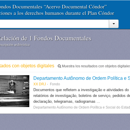
Fondos Documentales “Acervo Documental Cóndor”
aciones a los derechos humanos durante el Plan Cóndor
elación de 1 Fondos Documentales
scripción archivística
tados con objetos digitales
Muestra los resultados con objetos digitale
Departamento Autônomo de Ordem Política e S
XX DRJ
Fondo
Documentos que refletem a investigação e atividades do
relatórios de investigação, boletins de serviço, pedidos d
declaração, telegramas, radiogramas ...
Departamento Autônomo de Ordem Política e Social do Estad