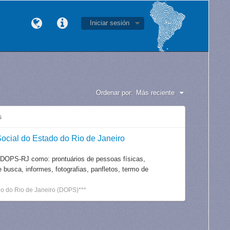
Iniciar sesión
Ordenar por:
Más reciente
s
ocial do Estado do Rio de Janeiro
 DOPS-RJ como: prontuários de pessoas físicas,
e busca, informes, fotografias, panfletos, termo de
o do Rio de Janeiro (DOPS)***