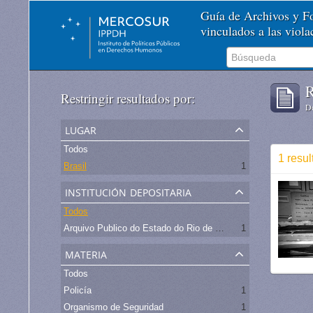
Guía de Archivos y 
vinculados a las viol
R
Restringir resultados por:
De
lugar
Todos
1 resul
Brasil
1
institución depositaria
Todos
Arquivo Publico do Estado do Rio de Janeiro -
1
materia
Todos
Policía
1
Organismo de Seguridad
1