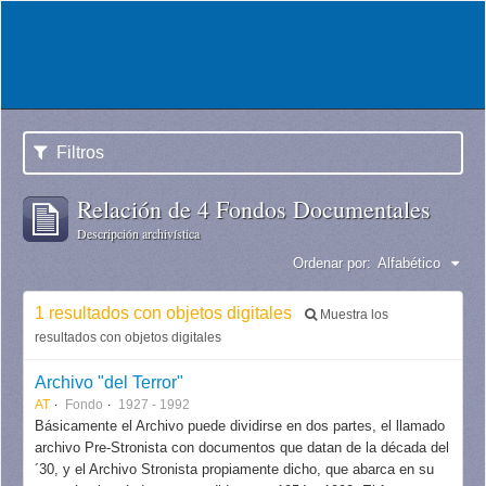
Filtros
Relación de 4 Fondos Documentales
Descripción archivística
Ordenar por:
Alfabético
1 resultados con objetos digitales
Muestra los
resultados con objetos digitales
Archivo "del Terror"
AT
Fondo
1927 - 1992
Básicamente el Archivo puede dividirse en dos partes, el llamado
archivo Pre-Stronista con documentos que datan de la década del
´30, y el Archivo Stronista propiamente dicho, que abarca en su