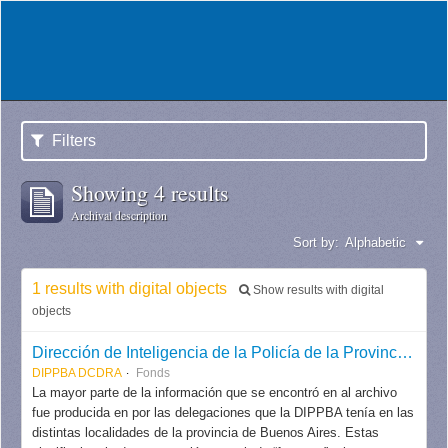
Filters
Showing 4 results
Archival description
Sort by:
Alphabetic
1 results with digital objects
Show results with digital
objects
Dirección de Inteligencia de la Policía de la Provincia de Buenos Aires (DIPPBA), División Central de Documentación, Registro y Archivo
DIPPBA DCDRA
Fonds
La mayor parte de la información que se encontró en al archivo
fue producida en por las delegaciones que la DIPPBA tenía en las
distintas localidades de la provincia de Buenos Aires. Estas