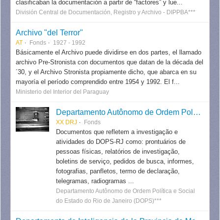
clasificaban la documentación a partir de “factores” y lue...
División Central de Documentación, Registro y Archivo - DIPPBA***
Archivo "del Terror"
AT
Fonds
1927 - 1992
Básicamente el Archivo puede dividirse en dos partes, el llamado
archivo Pre-Stronista con documentos que datan de la década del
´30, y el Archivo Stronista propiamente dicho, que abarca en su
mayoría el período comprendido entre 1954 y 1992. El f...
Ministerio del Interior del Paraguay
Departamento Autônomo de Ordem Política e Social do Estado do Rio de Janeiro
XX DRJ
Fonds
Documentos que refletem a investigação e
atividades do DOPS-RJ como: prontuários de
pessoas físicas, relatórios de investigação,
boletins de serviço, pedidos de busca, informes,
fotografias, panfletos, termo de declaração,
telegramas, radiogramas ...
Departamento Autônomo de Ordem Política e Social
do Estado do Rio de Janeiro (DOPS)***